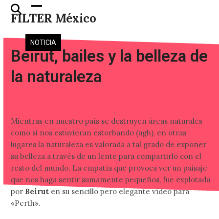
Skip
Open
Close
FILTER México
to
mobile
mobile
content
menu
menu
NOTICIA
Beirut, bailes y la belleza de
la naturaleza
Mientras en nuestro país se destruyen áreas naturales
como si nos estuvieran estorbando (ugh), en otras
lugares la naturaleza es valorada a tal grado de exponer
su belleza a través de un lente para compartirlo con el
resto del mundo. La empatía que provoca ver un paisaje
que nos haga sentir sumamente pequeños, fue explotada
por
Beirut
en su sencillo pero elegante vídeo para
«Perth».