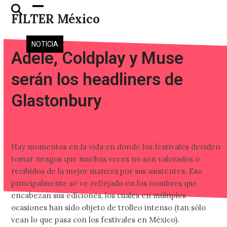
Skip
Open
Close
FILTER México
to
mobile
mobile
content
menu
menu
NOTICIA
Adele, Coldplay y Muse
serán los headliners de
Glastonbury
Hay momentos en la vida en donde los festivales deciden
tomar riesgos que muchas veces no son valorados o
recibidos de la mejor manera por sus asistentes. Eso
principalmente se ve reflejado en los nombres que
encabezan sus ediciones, los cuales en múltiples
ocasiones han sido objeto de trolleo intenso (tan sólo
vean lo que pasa con los festivales en México).