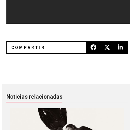
SXSW 2016: Vince Staples, Anderson .Paak, The Kills, Bloc Pa
SXSW 2016: George Clinton, Cry
Noticias relacionadas