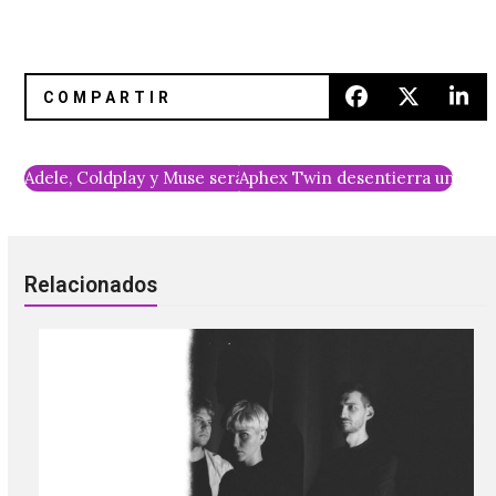
Adele, Coldplay y Muse serán los headliners de Glastonbur
Aphex Twin desentierra una ant
Relacionados