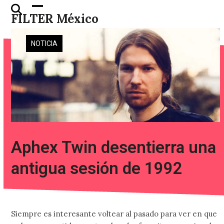
Skip
Open
Close
FILTER México
to
mobile
mobile
content
menu
menu
NOTICIA
Aphex Twin desentierra una
antigua sesión de 1992
Siempre es interesante voltear al pasado para ver en que