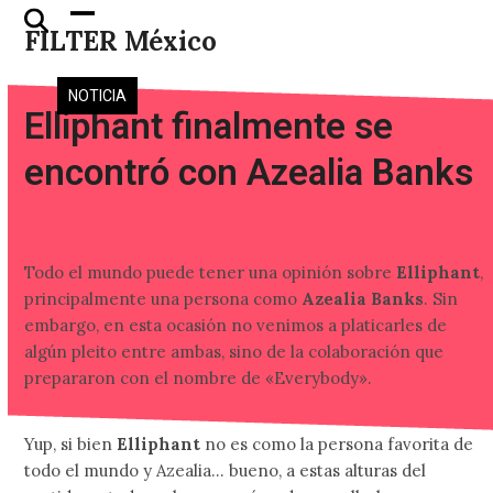
Skip
Open
Close
FILTER México
to
mobile
mobile
content
menu
menu
NOTICIA
Elliphant finalmente se
encontró con Azealia Banks
Todo el mundo puede tener una opinión sobre
Elliphant
,
principalmente una persona como
Azealia Banks
. Sin
embargo, en esta ocasión no venimos a platicarles de
algún pleito entre ambas, sino de la colaboración que
prepararon con el nombre de «Everybody».
Yup, si bien
Elliphant
no es como la persona favorita de
todo el mundo y Azealia… bueno, a estas alturas del