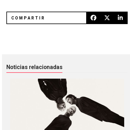
Sí querían más SBTRKT, ahora lo tienen con D.R.A.M y Mab
Elliphant finalmente se encontr
Noticias relacionadas