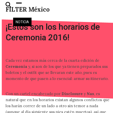
Skip
Open
Close
FILTER México
to
mobile
mobile
content
menu
menu
NOTICIA
¡Estos son los horarios de
Ceremonia 2016!
Cada vez estamos más cerca de la cuarta edición de
Ceremonia
y, si son de los que ya tienen preparados sus
boletos y el outfit que se llevaran este año, pues es
momento de que pasen a lo esencial: armar su itinerario.
Con un cartel encabezado por
Disclosure
y
Nas
, es
natural que en los horarios existan algunos conflictos que
los harán correr de un lado a otro sin temor a nada
(aunque al día siguiente sus pies estén muertos), así que