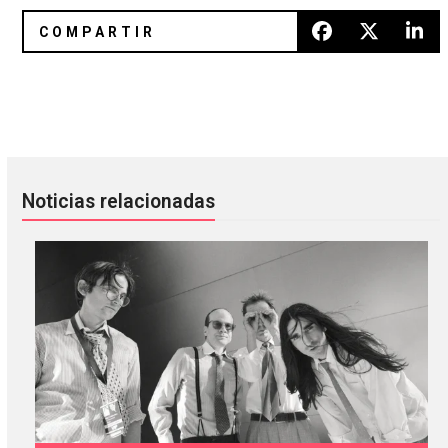
YAY! James Blake por fin terminó de grabar ‘Radio Silence’
A Hudson Mohawke se le ocurri
Noticias relacionadas