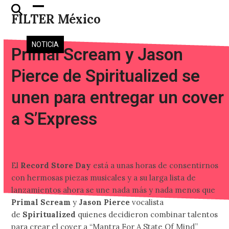
Skip
Open
Close
FILTER México
to
mobile
mobile
content
menu
menu
NOTICIA
Primal Scream y Jason
Pierce de Spiritualized se
unen para entregar un cover
a S’Express
El
Record Store Day
está a unas horas de consentirnos
con hermosas piezas musicales y a su larga lista de
lanzamientos ahora se une nada más y nada menos que
Primal Scream
y
Jason Pierce
vocalista
de
Spiritualized
quienes decidieron combinar talentos
para crear el cover a “Mantra For A State Of Mind”