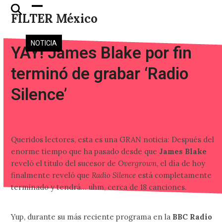
Skip
Open
Close
FILTER México
to
mobile
mobile
content
menu
menu
NOTICIA
YAY! James Blake por fin
terminó de grabar ‘Radio
Silence’
Queridos lectores, esta es una GRAN noticia: Después del
enorme tiempo que ha pasado desde que
James Blake
reveló el título del sucesor de
Overgrown
, el día de hoy
finalmente reveló que
Radio Silence
está completamente
terminado y tendrá… uhm, cerca de 18 canciones.
Yup, durante su más reciente programa en la
BBC Radio