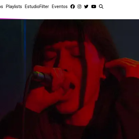
os
Playlists
EstudioFilter
Eventos