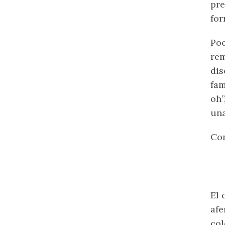
pre
for
Poc
rem
di
fam
oh”
una
Con
El 
afe
col