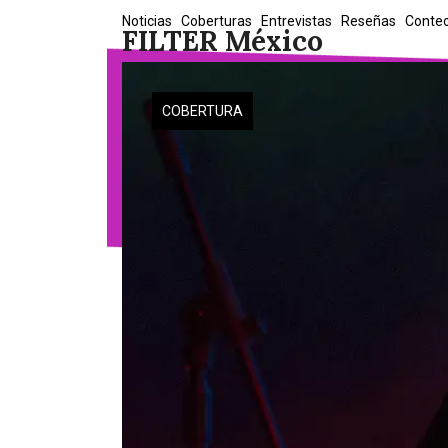
Skip
Noticias
Coberturas
Entrevistas
Reseñas
Conte
FILTER México
to
content
COBERTURA