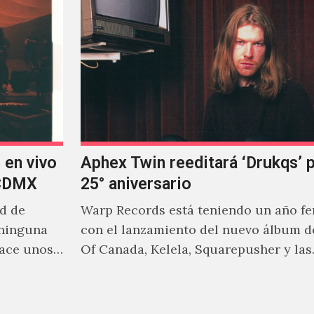
 en vivo
Aphex Twin reeditará ‘Drukqs’ 
 CDMX
25° aniversario
ad de
Warp Records está teniendo un año f
 ninguna
con el lanzamiento del nuevo álbum d
hace unos
Of Canada, Kelela, Squarepusher y las
reediciones que poco a…