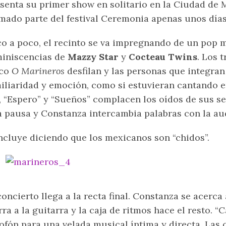
senta su primer show en solitario en la Ciudad de 
mado parte del festival Ceremonia apenas unos días
o a poco, el recinto se va impregnando de un pop 
iniscencias de
Mazzy Star
y
Cocteau Twins
. Los 
sco
O Marineros
desfilan y las personas que integran
iliaridad y emoción, como si estuvieran cantando en
, “Espero” y “Sueños” complacen los oídos de sus s
 pausa y Constanza intercambia palabras con la au
cluye diciendo que los mexicanos son “chidos”.
concierto llega a la recta final. Constanza se acerca
rra a la guitarra y la caja de ritmos hace el resto. “
ofón para una velada musical íntima y directa. Las 