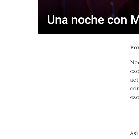
Una noche con Ma
Por
Noc
esc
act
cor
esc
Así