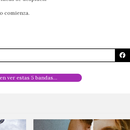
do comienza.
ren ver estas 5 bandas…