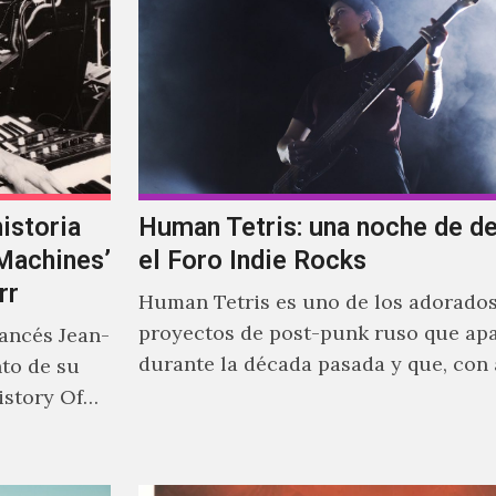
istoria
Human Tetris: una noche de d
‘Machines’
el Foro Indie Rocks
rr
Human Tetris es uno de los adorado
proyectos de post-punk ruso que ap
rancés Jean-
durante la década pasada y que, con
nto de su
canciones en Youtube, comenzaron a
istory Of
masiva visibilidad en nuestro país.