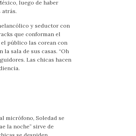
México, luego de haber
 atrás.
melancólico y seductor con
tracks que conforman el
 el público las corean con
 la sala de sus casas. “Oh
eguidores. Las chicas hacen
diencia.
 al micrófono, Soledad se
Cae la noche” sirve de
chicas se despiden.