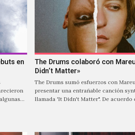
ebuts en
The Drums colaboró con Mareux
Didn’t Matter»
s
The Drums sumó esfuerzos con Mareu
arecieron
presentar una entrañable canción syn
 algunas
llamada 'It Didn't Matter". De acuerdo
 tener una
Jonny Pierce, esta es el primer…