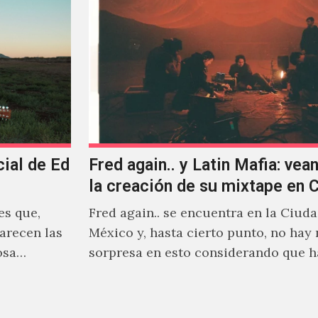
cial de Ed
Fred again.. y Latin Mafia: vean
la creación de su mixtape en
es que,
Fred again.. se encuentra en la Ciud
arecen las
México y, hasta cierto punto, no hay
osa
sorpresa en esto considerando que 
días decidió…