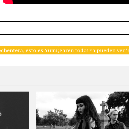
 ochentera, esto es Yumi Zouma
¡Paren todo! Ya pueden ver 