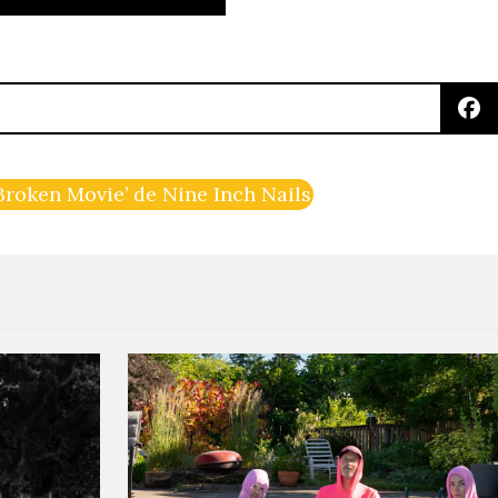
‘Broken Movie’ de Nine Inch Nails completito