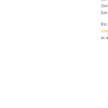
Del
los
En 
co
si 