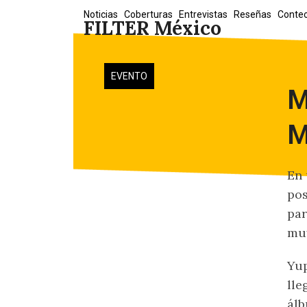
Skip
Noticias
Coberturas
Entrevistas
Reseñas
Conte
FILTER México
to
content
EVENTO
M
M
En 
po
par
muy
Yup
lle
álb