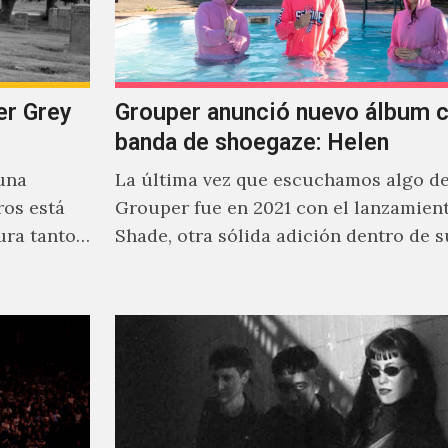
er Grey
Grouper anunció nuevo álbum c
banda de shoegaze: Helen
una
La última vez que escuchamos algo d
os está
Grouper fue en 2021 con el lanzamien
ura tanto
Shade, otra sólida adición dentro de s
cautivante repertorio y,…