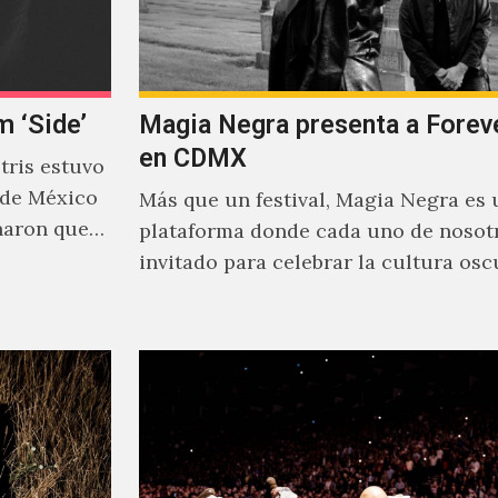
m ‘Side’
Magia Negra presenta a Forev
en CDMX
ris estuvo
 de México
Más que un festival, Magia Negra es 
naron que
plataforma donde cada uno de nosotr
invitado para celebrar la cultura osc
en la pista…