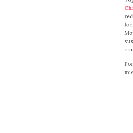
Chr
red
loc
Mo
sus
con
Por
mie