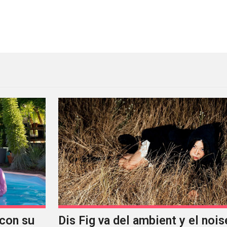
omo parte de la versión de lujo de ‘The Glowing Ma
con su
Dis Fig va del ambient y el noise