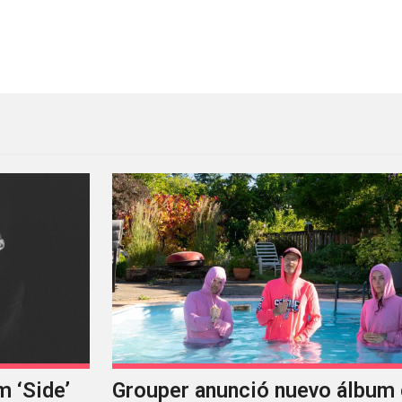
éxico
Swans lanzará DVD en vivo c
m ‘Side’
Grouper anunció nuevo álbum 