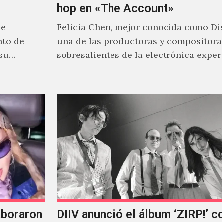
hop en «The Account»
de
Felicia Chen, mejor conocida como Dis
nto de
una de las productoras y compositor
 su
sobresalientes de la electrónica expe
al abordar distintos estilos que…
aboraron
DIIV anunció el álbum ‘ZIRP!’ c