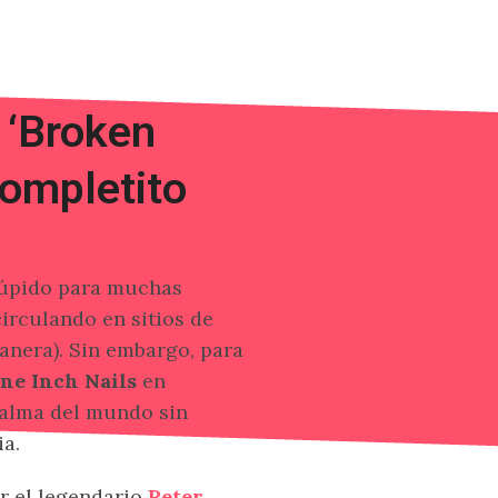
 ‘Broken
completito
stúpido para muchas
irculando en sitios de
anera). Sin embargo, para
ne Inch Nails
en
calma del mundo sin
a.
or el legendario
Peter