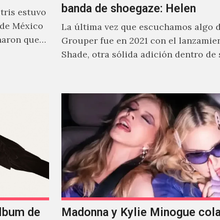
banda de shoegaze: Helen
ris estuvo
 de México
La última vez que escuchamos algo 
naron que
Grouper fue en 2021 con el lanzamie
Shade, otra sólida adición dentro de
cautivante repertorio y,…
álbum de
Madonna y Kylie Minogue col