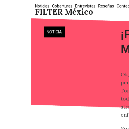
Skip
Noticias
Coberturas
Entrevistas
Reseñas
Conte
FILTER México
to
content
¡
NOTICIA
M
Ok,
per
Tor
tod
str
enf
Yup