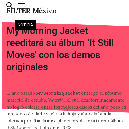
Skip
Open
Close
FILTER México
to
mobile
mobile
content
menu
menu
NOTICIA
My Morning Jacket
reeditará su álbum ‘It Still
Moves’ con los demos
originales
El año pasado
My Morning Jacket
entregó su séptimo
material de estudio,
Waterfal
, el cual desafortunadamente
no logró colarse entre los mejores discos del año, pero es
momento de darle vuelta a la hoja y ahora la banda
liderada por
Jim James
, planea reeditar su tercer álbum
It Still Moves
, editado en el 2003.