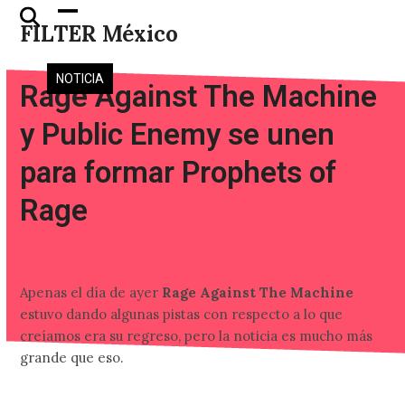
Skip
Open
Close
FILTER México
to
mobile
mobile
content
menu
menu
NOTICIA
Rage Against The Machine
y Public Enemy se unen
para formar Prophets of
Rage
Apenas el día de ayer
Rage Against The Machine
estuvo dando algunas pistas con respecto a lo que
creíamos era su regreso, pero la noticia es mucho más
grande que eso.