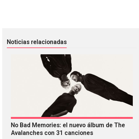
Alt – J lanzará su primer DVD en vivo: Live At Red Rocks
My Morning Jacket reeditará su á
Noticias relacionadas
No Bad Memories: el nuevo álbum de The
Avalanches con 31 canciones