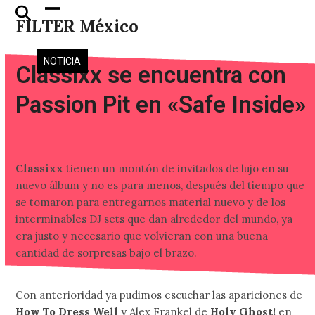
Skip
Open
Close
FILTER México
to
mobile
mobile
content
menu
menu
NOTICIA
Classixx se encuentra con
Passion Pit en «Safe Inside»
Classixx
tienen un montón de invitados de lujo en su
nuevo álbum y no es para menos, después del tiempo que
se tomaron para entregarnos material nuevo y de los
interminables DJ sets que dan alrededor del mundo, ya
era justo y necesario que volvieran con una buena
cantidad de sorpresas bajo el brazo.
Con anterioridad ya pudimos escuchar las apariciones de
How To Dress Well
y Alex Frankel de
Holy Ghost!
en