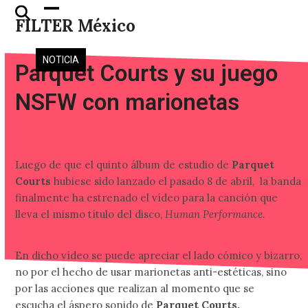
Skip
Open
Close
FILTER México
to
mobile
mobile
content
menu
menu
NOTICIA
Parquet Courts y su juego
NSFW con marionetas
Luego de que el quinto álbum de estudio de
Parquet
Courts
hubiese sido lanzado el pasado 8 de abril,
la banda
finalmente ha estrenado el vídeo para la canción que
lleva el mismo título del disco,
Human Performance.
En dicho vídeo se puede apreciar el lado cómico y bizarro,
no por el hecho de usar marionetas anti-estéticas, sino
por las acciones que realizan al momento que se
escucha el áspero sonido de
Parquet Courts.