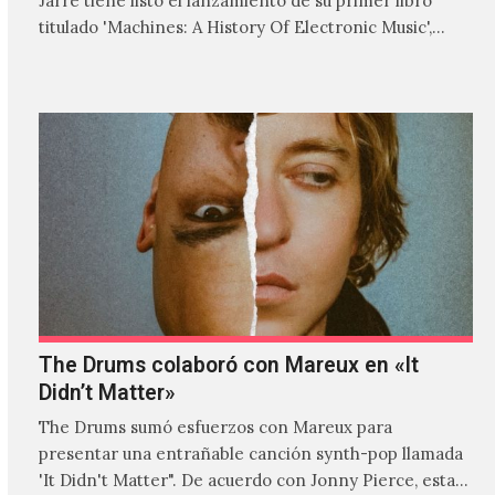
Jarre tiene listo el lanzamiento de su primer libro
titulado 'Machines: A History Of Electronic Music',
donde explora…
The Drums colaboró con Mareux en «It
Didn’t Matter»
The Drums sumó esfuerzos con Mareux para
presentar una entrañable canción synth-pop llamada
'It Didn't Matter". De acuerdo con Jonny Pierce, esta