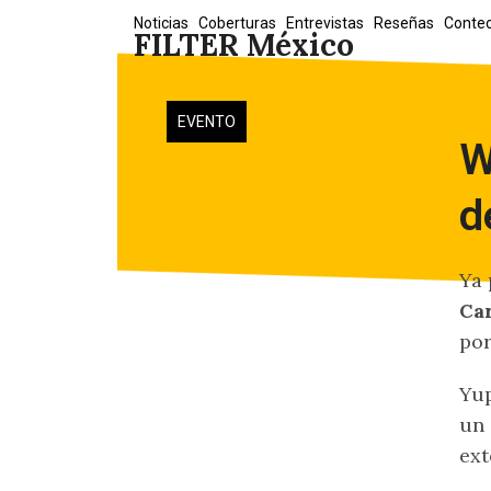
Skip
Noticias
Coberturas
Entrevistas
Reseñas
Conte
FILTER México
to
content
EVENTO
W
d
Ya 
Ca
por
Yup
un 
ext