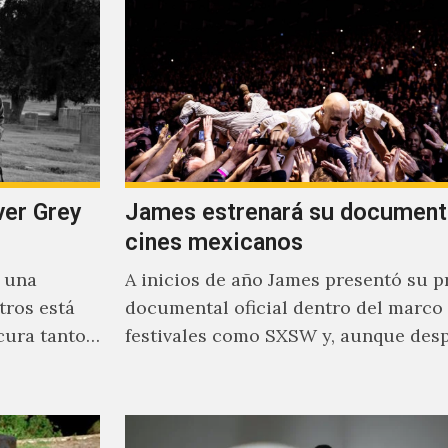
ver Grey
James estrenará su document
cines mexicanos
s una
A inicios de año James presentó su p
tros está
documental oficial dentro del marco
cura tanto
festivales como SXSW y, aunque des
parecía un poco incierto su…