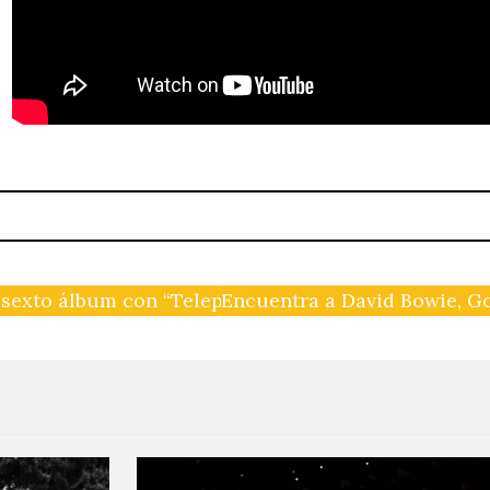
u sexto álbum con “Telepathic Lover”
Encuentra a David Bowie, Go