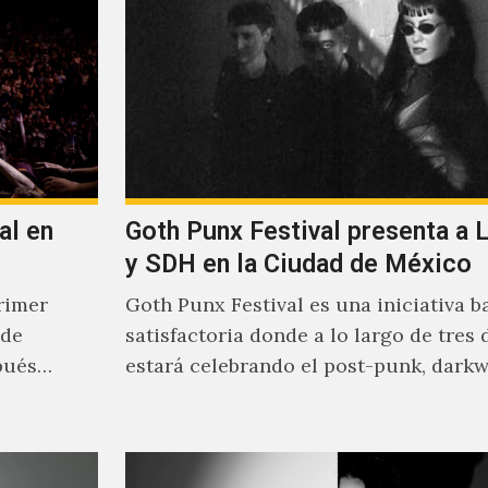
al en
Goth Punx Festival presenta a 
y SDH en la Ciudad de México
rimer
Goth Punx Festival es una iniciativa b
 de
satisfactoria donde a lo largo de tres 
pués
estará celebrando el post-punk, darkw
synth-pop de habla…