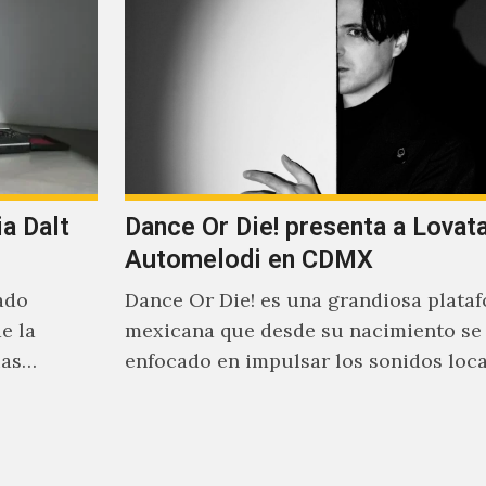
a Dalt
Dance Or Die! presenta a Lovat
Automelodi en CDMX
ado
Dance Or Die! es una grandiosa plata
e la
mexicana que desde su nacimiento se
ias
enfocado en impulsar los sonidos loc
suenan al caer la…