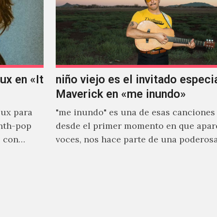
x en «It
niño viejo es el invitado especi
Maverick en «me inundo»
ux para
"me inundo" es una de esas canciones
nth-pop
desde el primer momento en que apar
o con
voces, nos hace parte de una poderos
narrativa emocional…