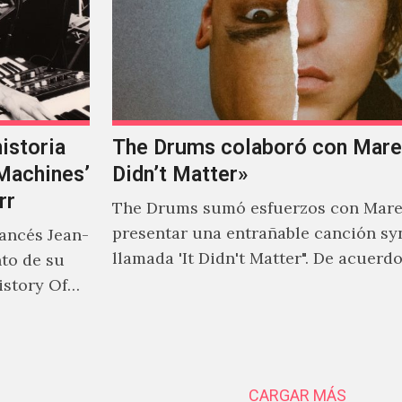
istoria
The Drums colaboró con Mareu
‘Machines’
Didn’t Matter»
rr
The Drums sumó esfuerzos con Mare
presentar una entrañable canción sy
rancés Jean-
llamada 'It Didn't Matter". De acuerd
nto de su
Jonny Pierce, esta es el primer…
istory Of
CARGAR MÁS