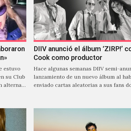
aboraron
DIIV anunció el álbum ‘ZIRP!’ c
on»
Cook como productor
e estuvo
Hace algunas semanas DIIV semi-anun
en su Club
lanzamiento de un nuevo álbum al ha
n alterna
enviado cartas aleatorias a sus fans 
venía el nombre de 'ZIRP!'…