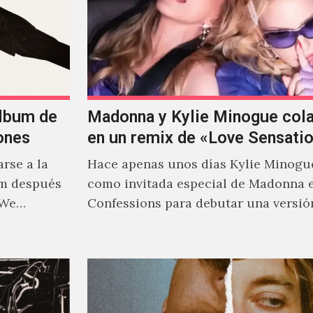
álbum de
Madonna y Kylie Minogue col
ones
en un remix de «Love Sensati
rse a la
Hace apenas unos días Kylie Minogu
um después
como invitada especial de Madonna 
 We…
Confessions para debutar una versió
de "Love Sensation", canción…