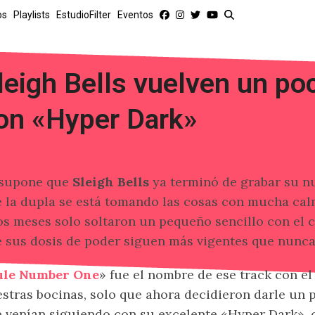
os
Playlists
EstudioFilter
Eventos
leigh Bells vuelven un p
on «Hyper Dark»
 supone que
Sleigh Bells
ya terminó de grabar su n
 la dupla se está tomando las cosas con mucha cal
s meses solo soltaron un pequeño sencillo con el 
 sus dosis de poder siguen más vigentes que nunca
ule Number One
» fue el nombre de ese track con el
stras bocinas, solo que ahora decidieron darle un 
 venían siguiendo con su excelente «Hyper Dark»,