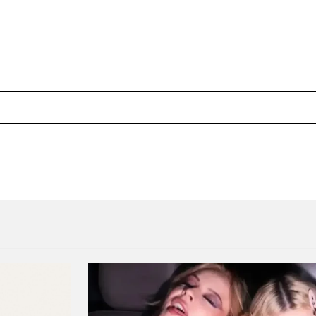
rnacional de la Ciudad de México
Reseña: ‘Jackie Lynn’ de Jac