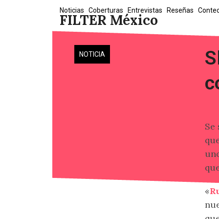
Skip
Noticias
Coberturas
Entrevistas
Reseñas
Conte
FILTER México
to
content
S
NOTICIA
c
Se
que
uno
que
«
R
nue
que