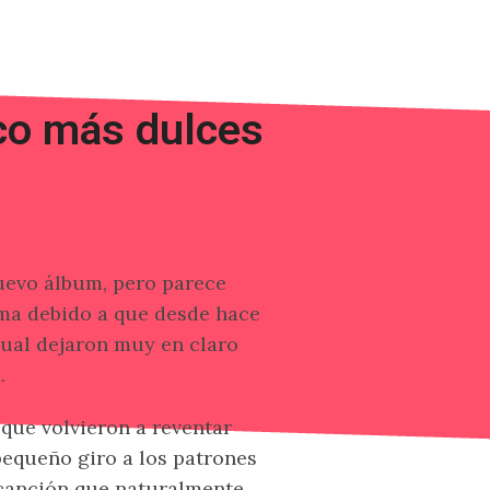
oco más dulces
uevo álbum, pero parece
ma debido a que desde hace
cual dejaron muy en claro
.
 que volvieron a reventar
pequeño giro a los patrones
 canción que naturalmente