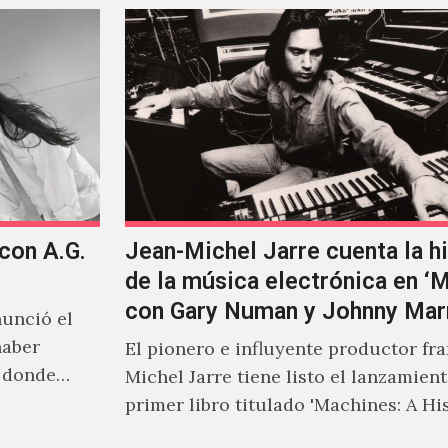
 con A.G.
Jean-Michel Jarre cuenta la hi
de la música electrónica en ‘
con Gary Numan y Johnny Mar
unció el
haber
El pionero e influyente productor fr
s donde
Michel Jarre tiene listo el lanzamien
primer libro titulado 'Machines: A Hi
Electronic Music', donde explora…