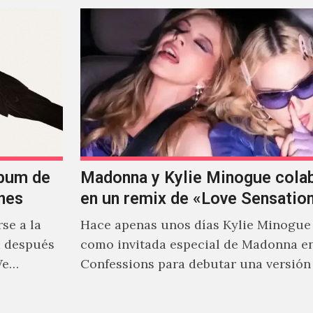
lbum de
Madonna y Kylie Minogue cola
nes
en un remix de «Love Sensatio
se a la
Hace apenas unos días Kylie Minogue
m después
como invitada especial de Madonna e
We…
Confessions para debutar una versión
de "Love Sensation", canción…