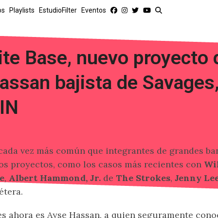
os
Playlists
EstudioFilter
Eventos
ite Base, nuevo proyecto
assan bajista de Savages,
IN
cada vez más común que integrantes de grandes ba
os proyectos, como los casos más recientes con
Wil
e
,
Albert Hammond, Jr.
de
The Strokes
,
Jenny Le
étera.
s ahora es Ayse Hassan, a quien seguramente conoce