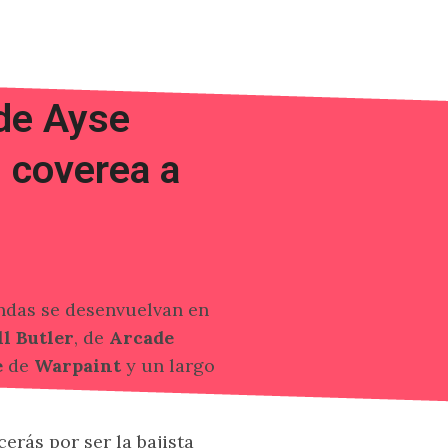
 de Ayse
 coverea a
ndas se desenvuelvan en
l Butler
, de
Arcade
e
de
Warpaint
y un largo
rás por ser la bajista