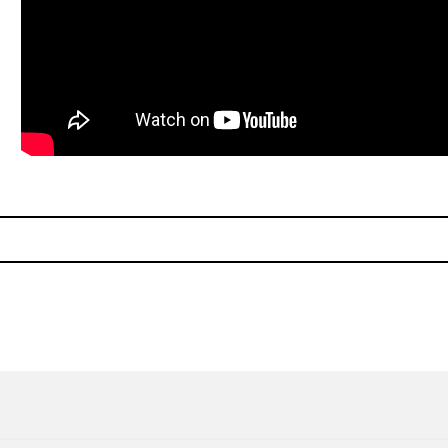
e los nominados al Mercury Prize
Of Montreal te pone a baila