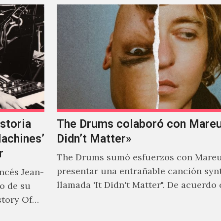
storia
The Drums colaboró con Mareux
Machines’
Didn’t Matter»
r
The Drums sumó esfuerzos con Mareu
presentar una entrañable canción syn
ancés Jean-
llamada 'It Didn't Matter". De acuerdo
to de su
Jonny Pierce, esta es el primer…
story Of