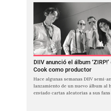
DIIV anunció el álbum ‘ZIRP!’
Cook como productor
Hace algunas semanas DIIV semi-an
lanzamiento de un nuevo álbum al 
enviado cartas aleatorias a sus fan
venía el nombre de 'ZIRP!'…