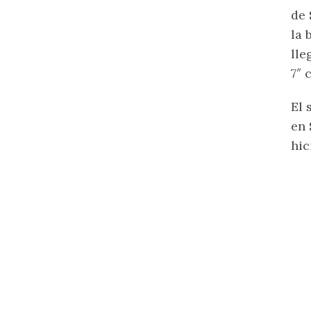
de
la 
lle
7″ 
El 
en
hic