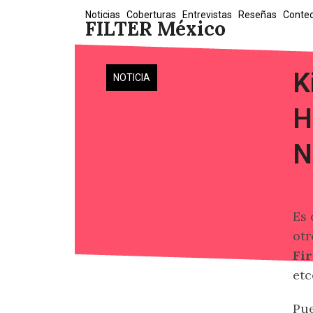
Skip
Noticias
Coberturas
Entrevistas
Reseñas
Conte
FILTER México
to
content
K
NOTICIA
H
N
Es 
otr
Fir
etc
Pue