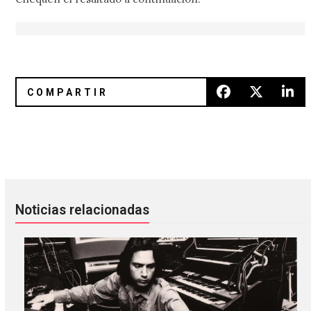
12 datos que no sabías de los Sex Pistols
Reseña: ‘AMNESTY (I)’ de Crysta
Noticias relacionadas