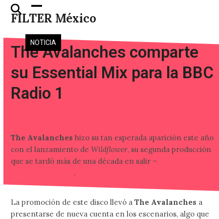
Skip
Open
Close
FILTER México
to
mobile
mobile
content
menu
menu
NOTICIA
The Avalanches comparte
su Essential Mix para la BBC
Radio 1
The Avalanches
hizo su tan esperada aparición este año
con el lanzamiento de
Wildflower
, su segunda producción
que se tardó más de una década en salir –
así como estos
discos de estudio-
.
La promoción de este disco llevó a
The Avalanches
a
presentarse de nueva cuenta en los escenarios, algo que