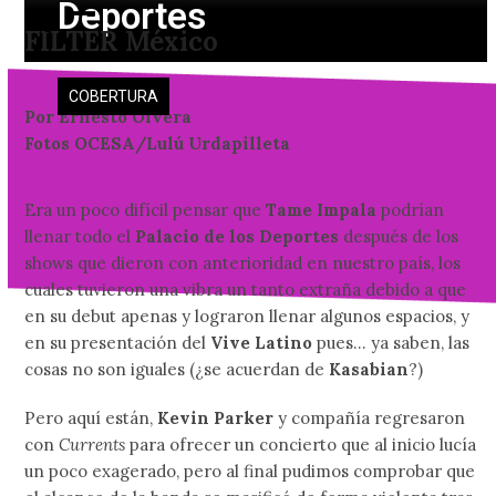
Deportes
Skip
Open
Close
FILTER México
to
mobile
mobile
content
menu
menu
COBERTURA
Por Ernesto Olvera
Fotos OCESA/Lulú Urdapilleta
Era un poco difícil pensar que
Tame Impala
podrían
llenar todo el
Palacio de los Deportes
después de los
shows que dieron con anterioridad en nuestro país, los
cuales tuvieron una vibra un tanto extraña debido a que
en su debut apenas y lograron llenar algunos espacios, y
en su presentación del
Vive Latino
pues… ya saben, las
cosas no son iguales (¿se acuerdan de
Kasabian
?)
Pero aquí están,
Kevin Parker
y compañía regresaron
con
Currents
para ofrecer un concierto que al inicio lucía
un poco exagerado, pero al final pudimos comprobar que