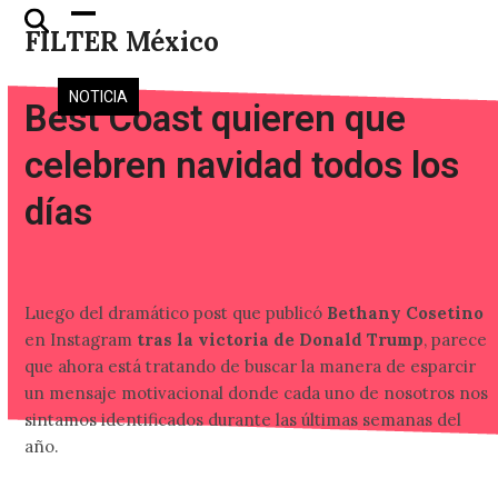
Skip
Open
Close
FILTER México
to
mobile
mobile
content
menu
menu
NOTICIA
Best Coast quieren que
celebren navidad todos los
días
Luego del dramático post que publicó
Bethany Cosetino
en Instagram
tras la victoria de Donald Trump
, parece
que ahora está tratando de buscar la manera de esparcir
un mensaje motivacional donde cada uno de nosotros nos
sintamos identificados durante las últimas semanas del
año.