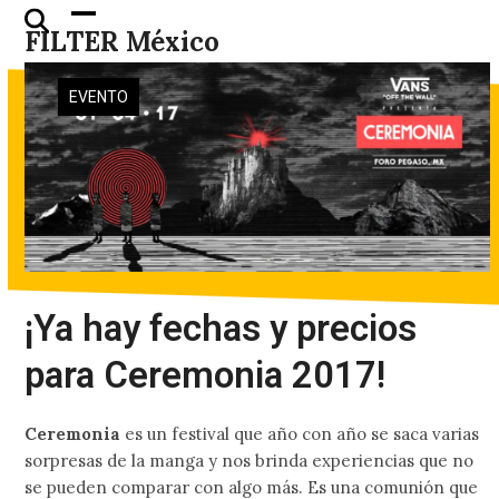
Skip
Open
Close
FILTER México
to
mobile
mobile
content
menu
menu
EVENTO
¡Ya hay fechas y precios
para Ceremonia 2017!
Ceremonia
es un festival que año con año se saca varias
sorpresas de la manga y nos brinda experiencias que no
se pueden comparar con algo más. Es una comunión que