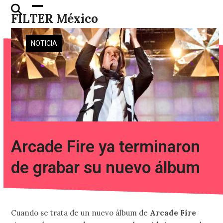
Skip
Open
Close
FILTER México
to
mobile
mobile
content
menu
menu
NOTICIA
Arcade Fire ya terminaron
de grabar su nuevo álbum
Cuando se trata de un nuevo álbum de
Arcade Fire