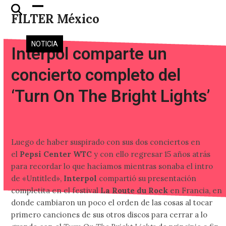
Skip
Open
Close
FILTER México
to
mobile
mobile
content
menu
menu
NOTICIA
Interpol comparte un
concierto completo del
‘Turn On The Bright Lights’
Luego de haber suspirado con sus dos conciertos en
el
Pepsi Center WTC
y con ello regresar 15 años atrás
para recordar lo que hacíamos mientras sonaba el intro
de «Untitled»,
Interpol
compartió su presentación
completita en el festival
La Route du Rock
en Francia, en
donde cambiaron un poco el orden de las cosas al tocar
primero canciones de sus otros discos para cerrar a lo