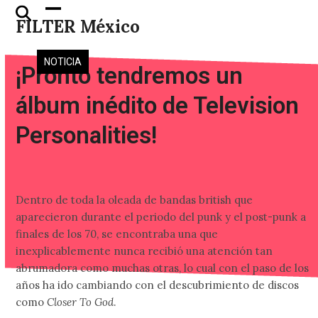
Skip
Open
Close
FILTER México
to
mobile
mobile
content
menu
menu
NOTICIA
¡Pronto tendremos un
álbum inédito de Television
Personalities!
Dentro de toda la oleada de bandas british que
aparecieron durante el periodo del punk y el post-punk a
finales de los 70, se encontraba una que
inexplicablemente nunca recibió una atención tan
abrumadora como muchas otras, lo cual con el paso de los
años ha ido cambiando con el descubrimiento de discos
como
Closer To God
.