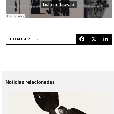
Vaya vaya… Sparta volvió a la vida con «Graveyard Luck»
King Gizzard & The Lizard Wizar
Noticias relacionadas