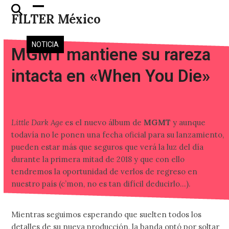
Skip
Open
Close
FILTER México
to
mobile
mobile
content
menu
menu
NOTICIA
MGMT mantiene su rareza
intacta en «When You Die»
Little Dark Age
es el nuevo álbum de
MGMT
y aunque
todavía no le ponen una fecha oficial para su lanzamiento,
pueden estar más que seguros que verá la luz del día
durante la primera mitad de 2018 y que con ello
tendremos la oportunidad de verlos de regreso en
nuestro país (c’mon, no es tan difícil deducirlo…).
Mientras seguimos esperando que suelten todos los
detalles de su nueva producción, la banda optó por soltar