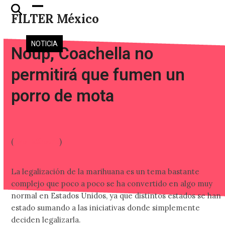
Skip
Open
Close
FILTER México
to
mobile
mobile
content
menu
menu
NOTICIA
Noup, Coachella no
permitirá que fumen un
porro de mota
(
foto Billboard
)
La legalización de la marihuana es un tema bastante
complejo que poco a poco se ha convertido en algo muy
normal en Estados Unidos, ya que distintos estados se han
estado sumando a las iniciativas donde simplemente
deciden legalizarla.