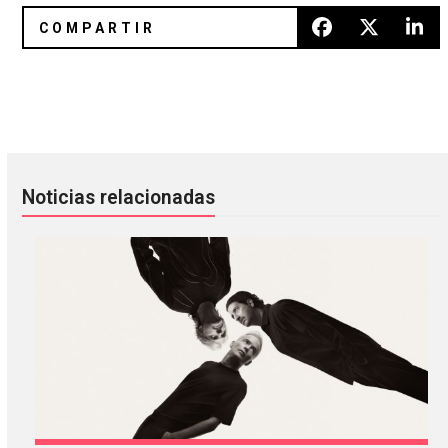
Brian Eno, Roger Waters y Kathleen Hanna hablan en apo
Noup, Coachella no permitirá q
Noticias relacionadas