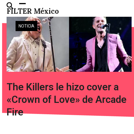
Skip
Open
Close
FILTER México
to
mobile
mobile
content
menu
menu
NOTICIA
The Killers le hizo cover a
«Crown of Love» de Arcade
Fire