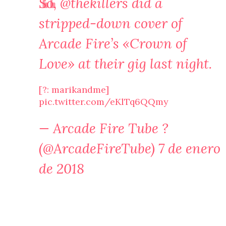
So,
@thekillers
did a
stripped-down cover of
Arcade Fire’s «Crown of
Love» at their gig last night.
[?: marikandme]
pic.twitter.com/eKlTq6QQmy
— Arcade Fire Tube ?
(@ArcadeFireTube)
7 de enero
de 2018