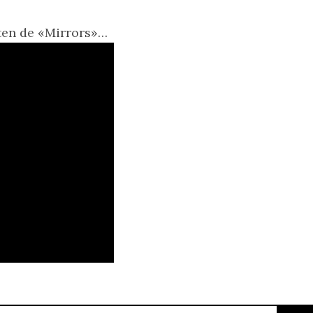
uten de «Mirrors»…