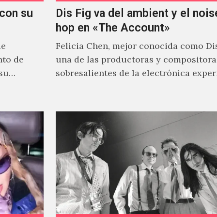
con su
Dis Fig va del ambient y el noise
hop en «The Account»
de
Felicia Chen, mejor conocida como Dis
nto de
una de las productoras y compositor
 su
sobresalientes de la electrónica expe
al abordar distintos estilos que…