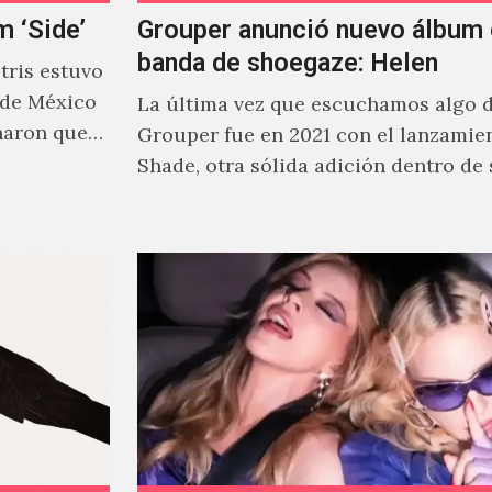
m ‘Side’
Grouper anunció nuevo álbum 
banda de shoegaze: Helen
ris estuvo
 de México
La última vez que escuchamos algo 
naron que
Grouper fue en 2021 con el lanzamie
Shade, otra sólida adición dentro de
cautivante repertorio y,…