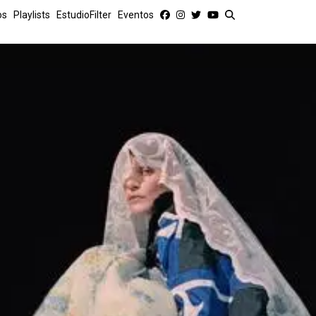
os
Playlists
EstudioFilter
Eventos