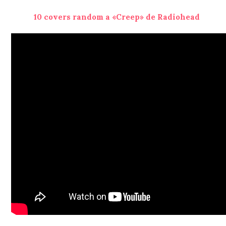
10 covers random a «Creep» de Radiohead