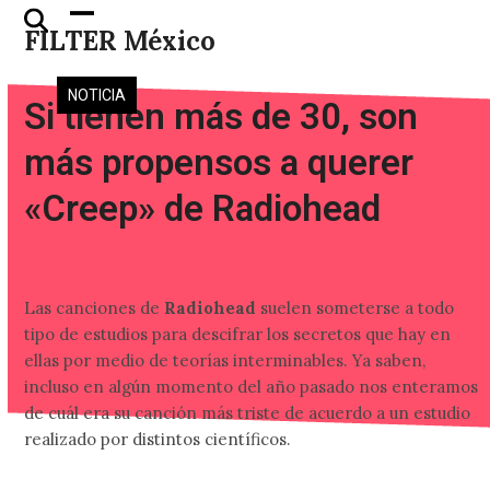
Skip
Open
Close
FILTER México
to
mobile
mobile
content
menu
menu
NOTICIA
Si tienen más de 30, son
más propensos a querer
«Creep» de Radiohead
Las canciones de
Radiohead
suelen someterse a todo
tipo de estudios para descifrar los secretos que hay en
ellas por medio de teorías interminables. Ya saben,
incluso en algún momento del año pasado nos enteramos
de cuál era su canción más triste de acuerdo a un estudio
realizado por distintos científicos.