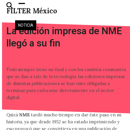
Skip
Open
Close
FILTER México
to
mobile
mobile
content
menu
menu
NOTICIA
La edición impresa de NME
llegó a su fin
Todo siempre tiene un final y con los cambios constantes
que se dan a raíz de la tecnología, las ediciones impresas
de distintas publicaciones se han visto obligadas a
terminar para enfocarse directamente en el sector
digital.
Quizá
NME
tardó mucho tiempo en dar éste paso en su
historia, ya que desde 1952 se ha estado imprimiendo y
eso provocó que se convirtiera en una publicación de