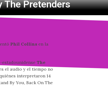
 y The Pretenders
sentó
Phil Collins
en la
o-estadounidense
The
es el audio y el tiempo no
quiénes interpretaron 14
Stand By You, Back On The