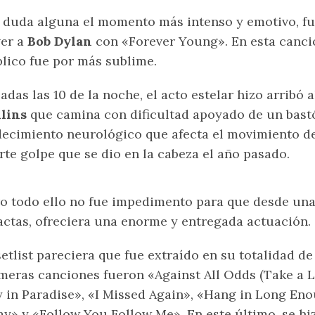
 duda alguna el momento más intenso y emotivo, fue
ver a
Bob Dylan
con «Forever Young». En esta canció
lico fue por más sublime.
adas las 10 de la noche, el acto estelar hizo arribó 
lins
que camina con dificultad apoyado de un bast
ecimiento neurológico que afecta el movimiento de
rte golpe que se dio en la cabeza el año pasado.
o todo ello no fue impedimento para que desde una s
actas, ofreciera una enorme y entregada actuación.
setlist pareciera que fue extraído en su totalidad de
meras canciones fueron «Against All Odds (Take a 
 in Paradise», «I Missed Again», «Hang in Long Eno
y» y «Follow You Follow Me». En este último, se hiz