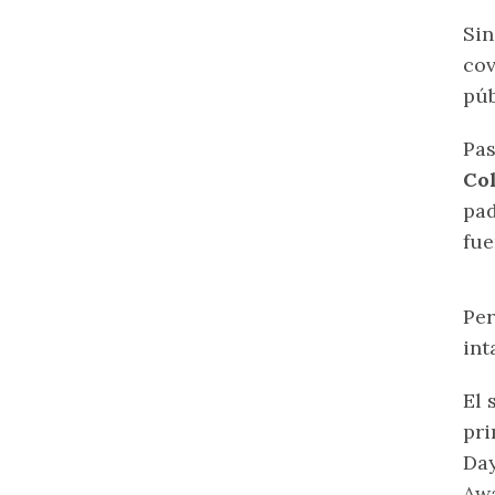
Sin
co
púb
Pas
Col
pad
fue
Per
int
El 
pri
Day
Awa