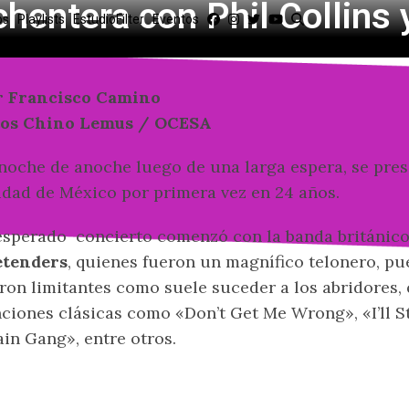
chentera con Phil Collins
os
Playlists
EstudioFilter
Eventos
r Francisco Camino
tos Chino Lemus / OCESA
noche de anoche luego de una larga espera, se pre
dad de México por primera vez en 24 años.
esperado concierto comenzó con la banda británic
etenders
, quienes fueron un magnífico telonero, pu
ron limitantes como suele suceder a los abridores, 
ciones clásicas como «Don’t Get Me Wrong», «I’ll 
in Gang», entre otros.