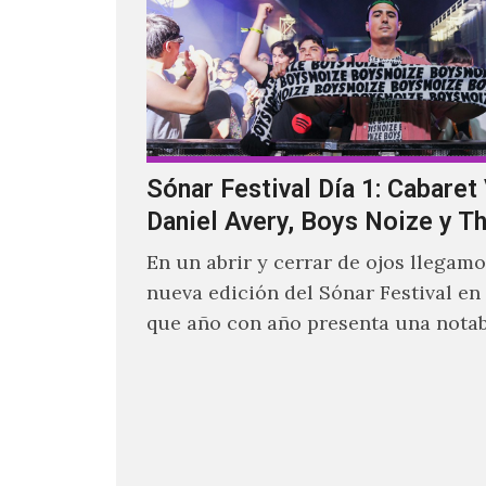
Sónar Festival Día 1: Cabaret 
Daniel Avery, Boys Noize y T
En un abrir y cerrar de ojos llegam
nueva edición del Sónar Festival en
que año con año presenta una nota
selección de proyectos que nutren 
vanguardia electrónica de la actual
aquellos pioneros que fueron más al
límites para dejar una huella imborr
historia.