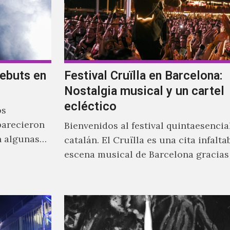
ebuts en
Festival Cruïlla en Barcelona:
Nostalgia musical y un cartel
ecléctico
os
parecieron
Bienvenidos al festival quintaesenci
n algunas
catalán. El Cruïlla es una cita infalta
a tener una
escena musical de Barcelona gracias
leitmotiv de su creación, que es ser 
musical para las y los catalanes, al 
tiempo que se le da cabida a los visit