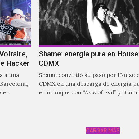
Voltaire,
Shame: energía pura en House
he Hacker
CDMX
os a una
Shame convirtió su paso por House 
 Barcelona,
CDMX en una descarga de energía pu
ble
el arranque con “Axis of Evil” y “Concr
la
quinteto británico dejó claro que la 
idad y
estaría marcada por la intensidad, la
lá de los
abrasivas y una conexión inmediata 
able en la
público.
CARGAR MÁS