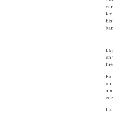
car
icó
his
ban
La 
en 
fue
En 
«In
apo
esc
La 