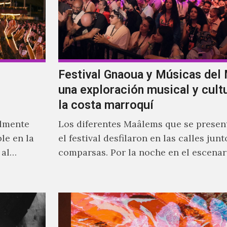
Festival Gnaoua y Músicas del
una exploración musical y cultu
la costa marroquí
almente
Los diferentes Maâlems que se presen
ble en la
el festival desfilaron en las calles junt
 al
comparsas. Por la noche en el escenar
un refugio
Moulay Hassan sonó la fusión poderos
mismo
gnaoua de Mehdi Nassouli con voces 
antes.
de Ganavya o la música y danza de Ib
seguidos del gran maâlem Mohammed