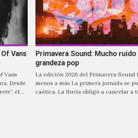
 Of Vans
Primavera Sound: Mucho ruido 
grandeza pop
of Vans
La edición 2026 del Primavera Sound 
ra. Desde
menos a más La primera jornada se p
ete”, el
caótica. La lluvia obligó a cancelar a 
noche
s guitarras
con el