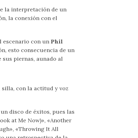
 la interpretación de un
n, la conexión con el
al escenario con un
Phil
ón, esto consecuencia de un
 sus piernas, aunado al
illa, con la actitud y voz
 un disco de éxitos, pues las
Look at Me Now)», «Another
ugh», «Throwing It All
o una retrospectiva de la