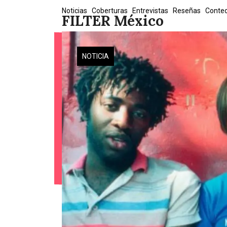
Skip
Noticias
Coberturas
Entrevistas
Reseñas
Conte
FILTER México
to
content
NOTICIA