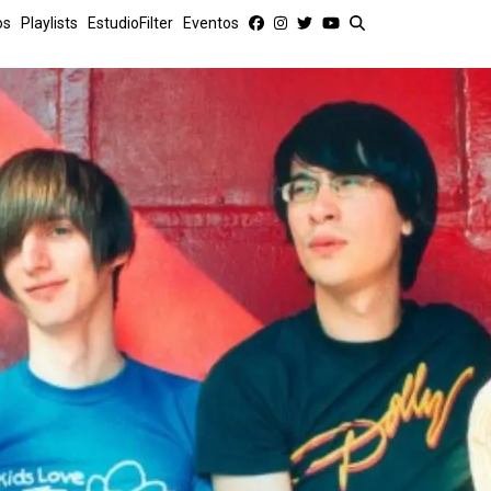
os
Playlists
EstudioFilter
Eventos