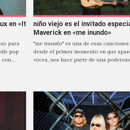
x en «It
niño viejo es el invitado especi
Maverick en «me inundo»
ux para
"me inundo" es una de esas canciones
nth-pop
desde el primer momento en que apar
o con
voces, nos hace parte de una poderos
narrativa emocional…