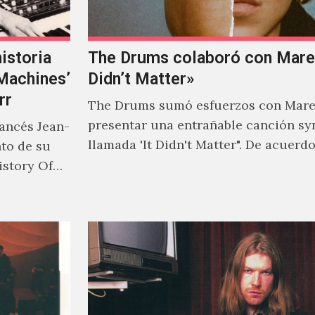
istoria
The Drums colaboró con Mareu
‘Machines’
Didn’t Matter»
rr
The Drums sumó esfuerzos con Mare
presentar una entrañable canción sy
rancés Jean-
llamada 'It Didn't Matter". De acuerd
nto de su
Jonny Pierce, esta es el primer…
istory Of