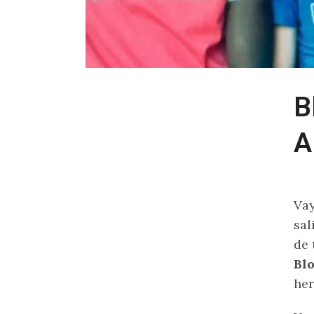
B
A
Vay
sal
de 
Blo
he