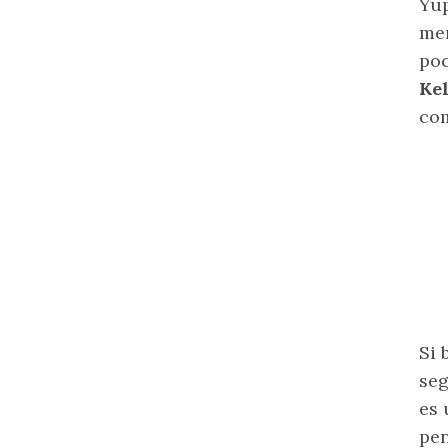
Yup
mer
poc
Ke
com
Si 
seg
es 
pen