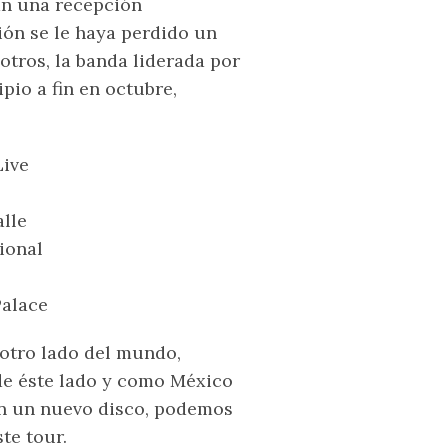
an una recepción
ión se le haya perdido un
otros, la banda liderada por
io a fin en octubre,
Live
lle
ional
Palace
 otro lado del mundo,
e éste lado y como México
an un nuevo disco, podemos
te tour.