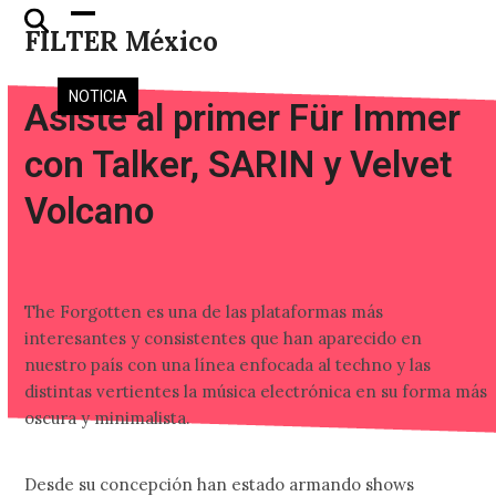
Skip
Open
Close
FILTER México
to
mobile
mobile
content
menu
menu
NOTICIA
Asiste al primer Für Immer
con Talker, SARIN y Velvet
Volcano
The Forgotten es una de las plataformas más
interesantes y consistentes que han aparecido en
nuestro país con una línea enfocada al techno y las
distintas vertientes la música electrónica en su forma más
oscura y minimalista.
Desde su concepción han estado armando shows