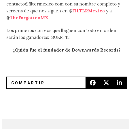
contacto@filtermexico.com con su nombre completo y
screens de que nos siguen en
@
FILTERMexico
y a
@
TheForgottenMX
.
Los primeros correos que lleguen con todo en orden
serán los ganadores: ¡SUERTE!
¿Quién fue el fundador de Downwards Records?
Protomartyr anuncia nuevo EP con Kelley Deal de The Bre
¡Wax Idols y SRSQ estarán de gi