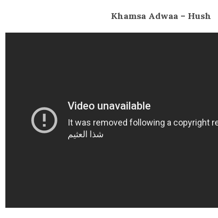
Khamsa Adwaa – Hush