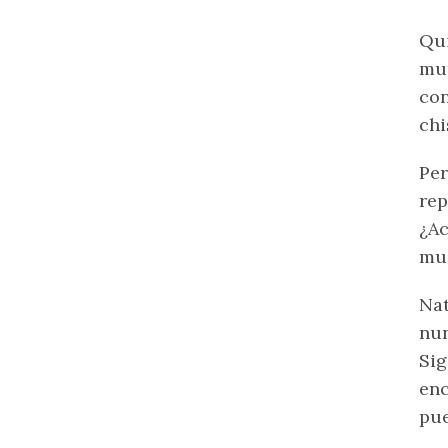
Qui
mun
con
chi
Per
rep
¿Ac
mu
Nat
nun
Sig
enc
pue