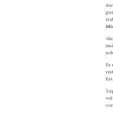
dar
gui
tra
Mi
Aho
imá
sob
Es 
vis
Est
Yup
enl
con