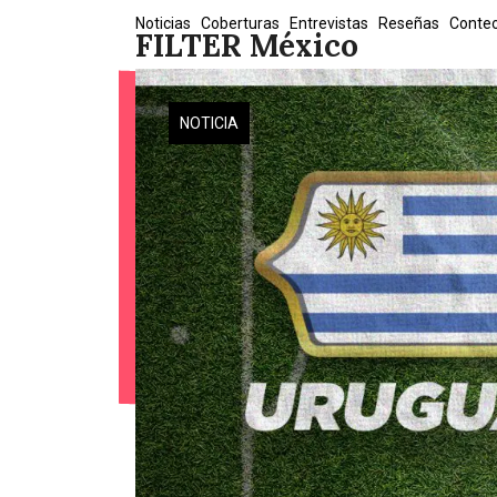
Skip
Noticias
Coberturas
Entrevistas
Reseñas
Conte
FILTER México
to
content
NOTICIA