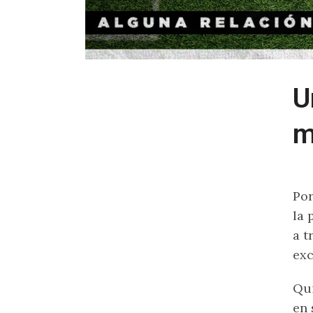
U
m
Por
la 
a t
exc
Qui
en 