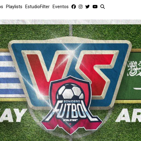
os
Playlists
EstudioFilter
Eventos