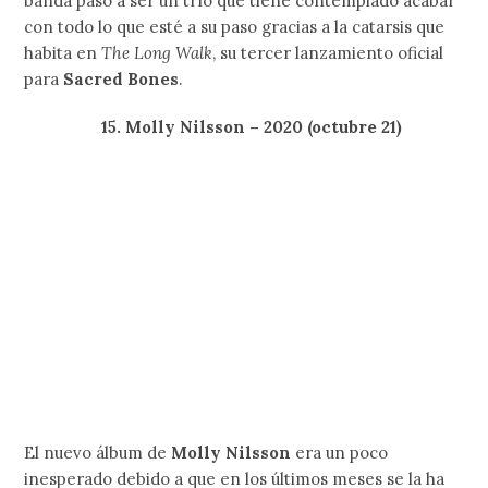
cultura de la música independiente.
13. Dead Can Dance
Del regreso de
Dead Can Dance
no tenemos muchos
detalles y quizá no será el disco más hypeado de todo el
año, pero por ahí de mayo
Brendan Perry
confirmó que
ya estaba masterizando el sucesor de
Anastasis
, cosa que
nos hace pensar que 2018 será el año que vea el regreso
triunfal de una de las bandas más elegantes de la historia.
12. Animal Collective – Tangerine Reef
Si bien
Avey Tare, Panda Bear, Deaking
y
Geologist
han estado trabajando por separado, en agosto nos
presentarán un álbum doble titulado
Tangerine Reef
.
Aunque es un poco difícil confirmar que los 4 estuvieron
involucrados en su creación, siempre es un placer