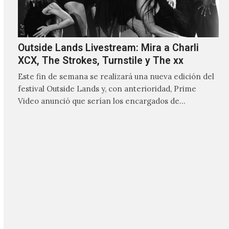
Linea Aspera: sanación, catarsis y la
evolución del minimal wave
La segunda década de los 2000 trajo consigo una
nueva manera de hacer música oscura: el minimal
wave, darkwave o coldwave, un género que como su
nombre lo indica, solo requiere lo mínimo, que en
ocasiones puede ser solo un sintetizador y una voz
Será publicada una nueva colección de
David Bowie con material inédito de 1965