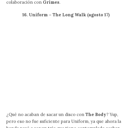
15. Molly Nilsson – 2020 (octubre 21)
El nuevo álbum de
Molly Nilsson
era un poco
inesperado debido a que en los últimos meses se la ha
pasado dando algunos shows en Europa y por ende
parecía que su agenda estaba muy apretada. Por fortuna,
Molly encontró ratos muertos para darle vida a
2020
; un
material que pretende mostrarnos una imagen más
pulcra, sencilla y exquisita de su nostálgico universo pop.
14. Spiritualized – And Nothing Hurt (agosto 17)
Jason Pierce
fue muy claro cuando reveló que
Spiritualized
tenía pensado sacar otro disco:
«ese
probablemente sea el último de la banda»
. Basándonos en el
concepto del vídeo de «I’m Your Man», da la impresión de
que el astronauta está listo para volver a las estrellas y
con ello se cerrará un episodio muy importante en la