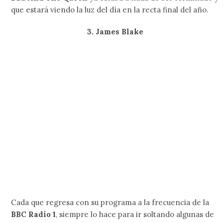
MBV is back! La banda arrancó con su gira por Europa y
próximamente llegará a Norteamérica para respaldar el
lanzamiento de su nuevo EP, del que hasta el momento
seguimos sin tener una pista concreta, con excepción del
tema que debutó durante el
Meltdown Festival
de
Robert Smith
.