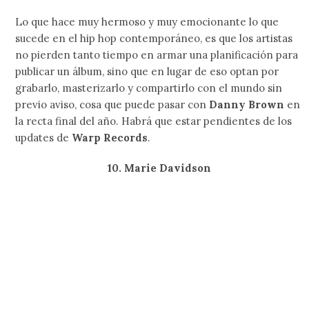
Marissa Nadler
no se anda con rodeos y aunque se
aventó un ratote en las sombras para componer su nuevo
álbum, ahora nos está tomando por sorpresa con la
novedad de que en
For My Crimes
la podremos escuchar
haciendo duetos con
Angel Olsen, Sharon Van Etten
y
Kristin Kontrol
.
8. Drab Majesty
Como continuación de uno de los discos más hermosos de
post-punk que han sido editados en lo que va de la década,
The Demonstration
,
Drab Majesty
está terminando de
pulir los últimos detalles de su próximo material para
Dais
Records
, cosa que no podría tenernos más emocionados
por la segunda mitad del año.
7. Interpol – Marauder (agosto 24)