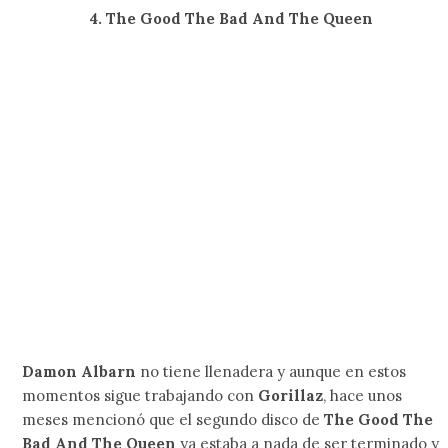
Si hay una banda que ha manejado su regreso de forma
muuuy discreta, esa es
Vampire Weekend
. Cuando dio su
primer concierto del año optó por tocar de principio a fin
su álbum debut, aprovechando que está cumpliendo su
primera década de vida, y tiempo después
Ezra Koenig
dio un pequeño teaser de una nueva canción, por lo que
podemos pensar que solo es cuestión de tiempo para que
tengamos los detalles completos del sucesor de
Modern
Vampires Of The City
.
1. My Bloody Valentine