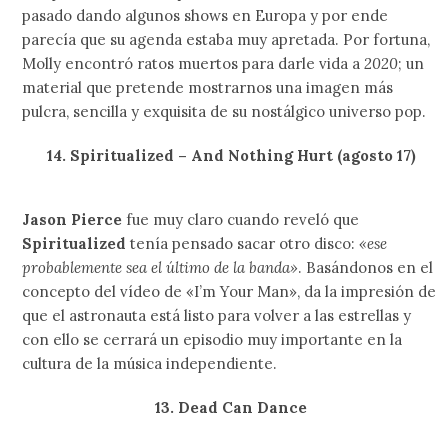
contemplar su locura.
11. Danny Brown
Lo que hace muy hermoso y muy emocionante lo que
sucede en el hip hop contemporáneo, es que los artistas
no pierden tanto tiempo en armar una planificación para
publicar un álbum, sino que en lugar de eso optan por
grabarlo, masterizarlo y compartirlo con el mundo sin
previo aviso, cosa que puede pasar con
Danny Brown
en
la recta final del año. Habrá que estar pendientes de los
updates de
Warp Records
.
10. Marie Davidson