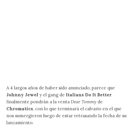
BBC Radio 1
, siempre lo hace para ir soltando algunas de
las canciones que aparecerán en su siguiente disco. Hasta
el momento ya hemos escuchado 2 extractos y en ellos se
puede apreciar un minimalismo muy particular que nos
remite a sus primeras grabaciones. Es obvio que 2018 no
llegará a su fin sin presentarnos algo nuevo de
James
Blake
.
2. Vampire Weekend