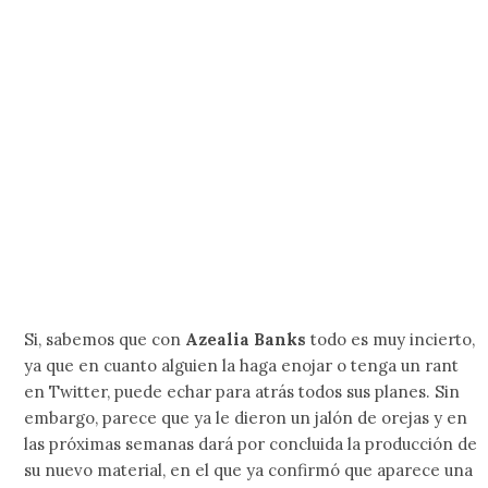
Si, sabemos que con
Azealia Banks
todo es muy incierto,
ya que en cuanto alguien la haga enojar o tenga un rant
en Twitter, puede echar para atrás todos sus planes. Sin
embargo, parece que ya le dieron un jalón de orejas y en
las próximas semanas dará por concluida la producción de
su nuevo material, en el que ya confirmó que aparece una
colaboración con
Grimes
.
16. Uniform – The Long Walk (agosto 17)
¿Qué no acaban de sacar un disco con
The Body
? Yup,
pero eso no fue suficiente para Uniform, ya que ahora la
banda pasó a ser un trío que tiene contemplado acabar
con todo lo que esté a su paso gracias a la catarsis que
habita en
The Long Walk
, su tercer lanzamiento oficial
para
Sacred Bones
.