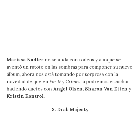
A 4 largos años de haber sido anunciado, parece que
Johnny Jewel
y el gang de
Italians Do It Better
finalmente pondrán a la venta
Dear Tommy
de
Chromatics
, con lo que terminará el calvario en el que
nos sumergieron luego de estar retrasando la fecha de su