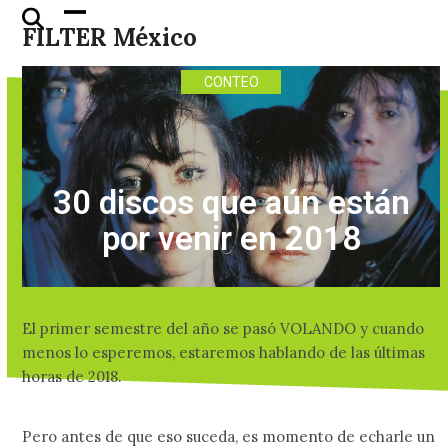
Skip
Open
Close
FILTER México
to
mobile
mobile
content
menu
menu
CONTEO
30 discos que aún están
por venir en 2018
El primer semestre del año se pasó VOLANDO y cuando
menos lo esperemos, estaremos hablando de las últimas
horas de 2018.
Pero antes de que eso suceda, es momento de echarle un