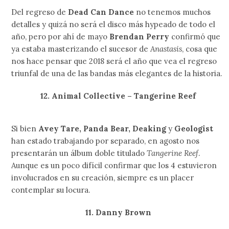
Aunque en este momento se está tomando unas
merecidas vacaciones por el tour que tuvo con
Essaie
Pas
, es un hecho que volverá en octubre con un nuevo
álbum de estudio. Por el momento no sabemos con qué
disquera llegará, pero algo nuevo de
Marie Davidson
siempre será sinónimo de alegría.
9. Marissa Nadler – For My Crimes (septiembre 28)