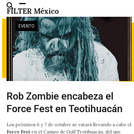
Skip
Open
Close
FILTER México
to
mobile
mobile
content
menu
menu
EVENTO
Rob Zombie encabeza el
Force Fest en Teotihuacán
Los próximos 6 y 7 de octubre se estará llevando a cabo el
Force Fest
en el Campo de Golf Teotihuacán, del que