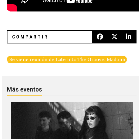
¿Se viene reunión de Late Of The Pier?
Into The Groove: Madonna en 1
Más eventos