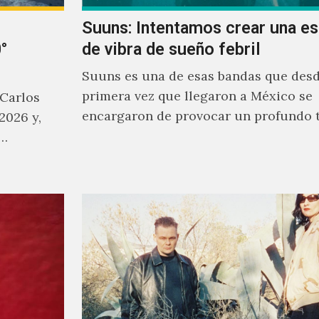
Suuns: Intentamos crear una e
°
de vibra de sueño febril
Suuns es una de esas bandas que desd
primera vez que llegaron a México se
 Carlos
encargaron de provocar un profundo 
2026 y,
sonoro en todos los que estuvimos fre
a…
ellos.