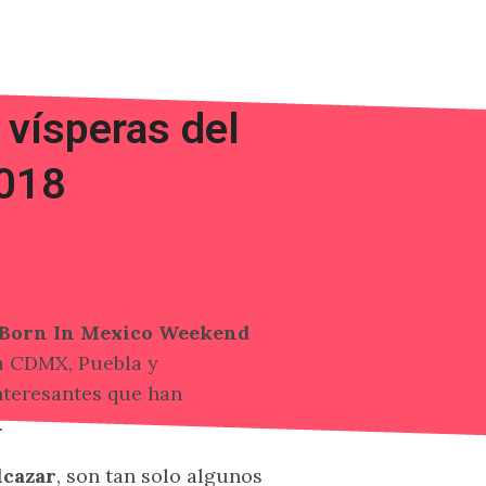
vísperas del
2018
Born In Mexico Weekend
la CDMX, Puebla y
nteresantes que han
.
lcazar
, son tan solo algunos