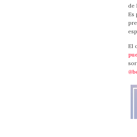
de 
Es 
pre
esp
El 
pue
sor
@b