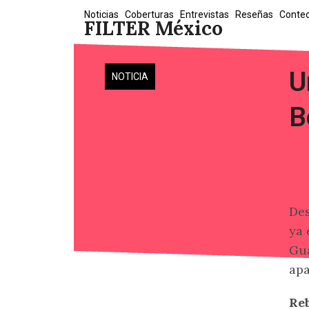
Skip
Noticias
Coberturas
Entrevistas
Reseñas
Conte
FILTER México
to
content
U
NOTICIA
B
Fot
Des
ya 
Gua
apa
Reb