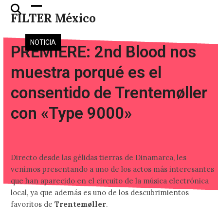
Skip
Open
Close
FILTER México
to
mobile
mobile
content
menu
menu
NOTICIA
PREMIERE: 2nd Blood nos
muestra porqué es el
consentido de Trentemøller
con «Type 9000»
Directo desde las gélidas tierras de Dinamarca, les
venimos presentando a uno de los actos más interesantes
que han aparecido en el circuito de la música electrónica
local, ya que además es uno de los descubrimientos
favoritos de
Trentemøller
.