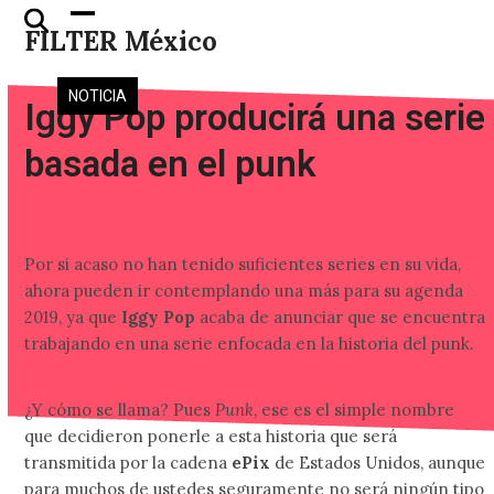
Skip
Open
Close
FILTER México
to
mobile
mobile
content
menu
menu
NOTICIA
Iggy Pop producirá una serie
basada en el punk
Por si acaso no han tenido suficientes series en su vida,
ahora pueden ir contemplando una más para su agenda
2019, ya que
Iggy Pop
acaba de anunciar que se encuentra
trabajando en una serie enfocada en la historia del punk.
¿Y cómo se llama? Pues
Punk
, ese es el simple nombre
que decidieron ponerle a esta historia que será
transmitida por la cadena
ePix
de Estados Unidos, aunque
para muchos de ustedes seguramente no será ningún tipo