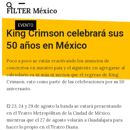
Skip
Open
Close
FILTER México
to
mobile
mobile
content
menu
menu
EVENTO
King Crimson celebrará sus
50 años en México
Poco a poco se están reactivando los anuncios de
conciertos en nuestro país y el siguiente en agregarse al
calendario es ni más ni menos que el regreso de King
Crimson, esto como parte de las celebraciones por su 50
aniversario.
El 23, 24 y 29 de agosto la banda se estará presentando
en el Teatro Metropólitan de la Ciudad de México,
mientras que el 27 de agosto volarán a Guadalajara para
hacer lo propio en el Teatro Diana.