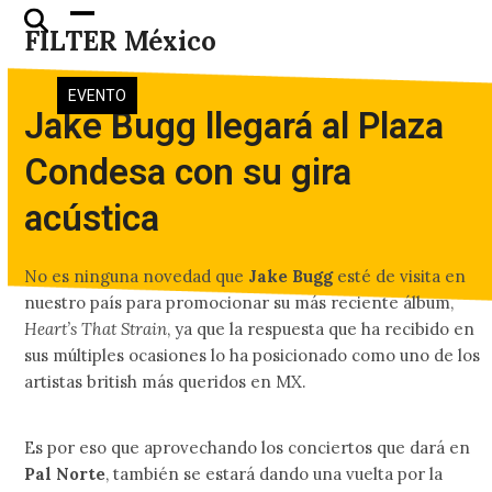
Skip
Open
Close
FILTER México
to
mobile
mobile
content
menu
menu
EVENTO
Jake Bugg llegará al Plaza
Condesa con su gira
acústica
No es ninguna novedad que
Jake Bugg
esté de visita en
nuestro país para promocionar su más reciente álbum,
Heart’s That Strain
, ya que la respuesta que ha recibido en
sus múltiples ocasiones lo ha posicionado como uno de los
artistas british más queridos en MX.
Es por eso que aprovechando los conciertos que dará en
Pal Norte
, también se estará dando una vuelta por la