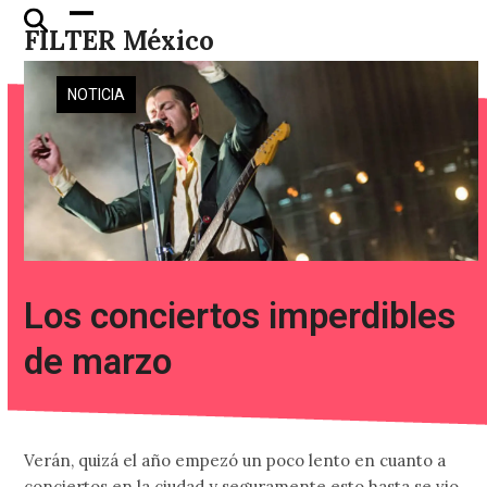
Skip
Open
Close
FILTER México
to
mobile
mobile
content
menu
menu
NOTICIA
Los conciertos imperdibles
de marzo
Verán, quizá el año empezó un poco lento en cuanto a
conciertos en la ciudad y seguramente esto hasta se vio