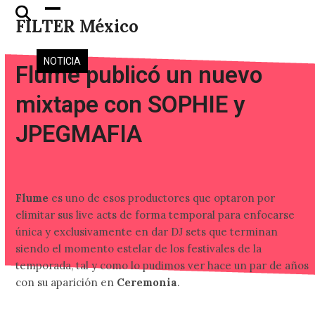
Skip
Open
Close
FILTER México
to
mobile
mobile
content
menu
menu
NOTICIA
Flume publicó un nuevo
mixtape con SOPHIE y
JPEGMAFIA
Flume
es uno de esos productores que optaron por
elimitar sus live acts de forma temporal para enfocarse
única y exclusivamente en dar DJ sets que terminan
siendo el momento estelar de los festivales de la
temporada, tal y como lo pudimos ver hace un par de años
con su aparición en
Ceremonia
.