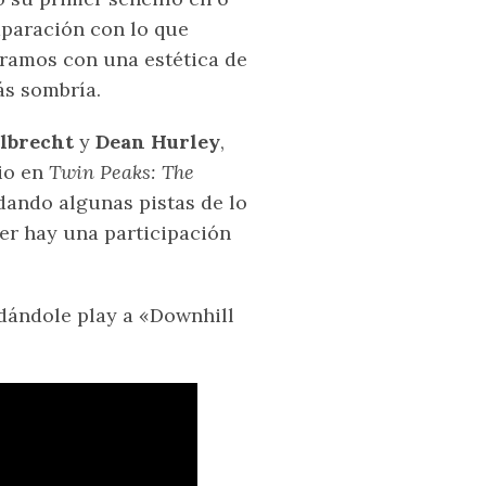
paración con lo que
tramos con una estética de
s sombría.
Elbrecht
y
Dean Hurley
,
io en
Twin Peaks: The
dando algunas pistas de lo
er hay una participación
dándole play a «Downhill