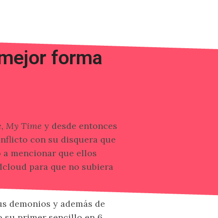
 mejor forma
, My Time
y desde entonces
onflicto con su disquera que
ó a mencionar que ellos
cloud para que no subiera
sus demonios y además de
o su primer sencillo en 6