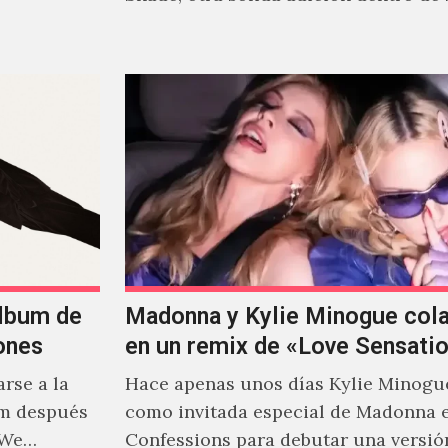
cautivante repertorio y,…
álbum de
Madonna y Kylie Minogue col
ones
en un remix de «Love Sensati
rse a la
Hace apenas unos días Kylie Minogu
um después
como invitada especial de Madonna 
 We…
Confessions para debutar una versió