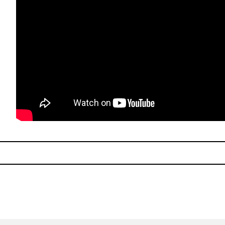
ciones en “Hush” de Cielo Pordomingo
Una noche de punk con Direc