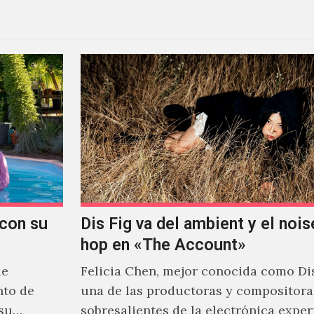
con su
Dis Fig va del ambient y el noise
hop en «The Account»
de
Felicia Chen, mejor conocida como Dis
nto de
una de las productoras y compositor
 su
sobresalientes de la electrónica expe