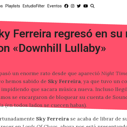
os
Playlists
EstudioFilter
Eventos
ky Ferreira regresó en su
on «Downhill Lullaby»
pasó un enorme rato desde que apareció
Night Time
o hemos sabido de
Sky Ferreira
, ya que tuvo un c
 impidiendo que sacara música nueva. Incluso lleg
mos se encargaron de bloquear su cuenta de Sound
a (en todos lados se cuecen habas).
ortunadamente
Sky Ferreira
se acaba de librar de 
arecer en
Lords Of Chaos
, ahora nos está presentand