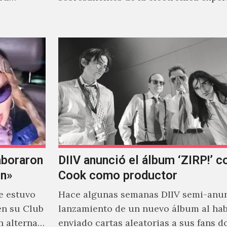
al abordar distintos estilos que…
aboraron
DIIV anunció el álbum ‘ZIRP!’ c
on»
Cook como productor
e estuvo
Hace algunas semanas DIIV semi-anun
en su Club
lanzamiento de un nuevo álbum al ha
n alterna
enviado cartas aleatorias a sus fans 