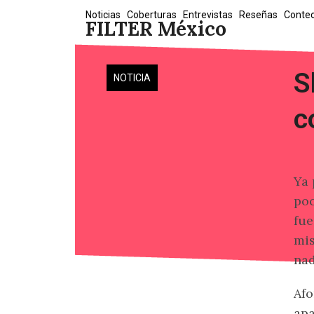
Skip
Noticias
Coberturas
Entrevistas
Reseñas
Conte
FILTER México
to
content
S
NOTICIA
c
Ya 
poc
fue
mis
nad
Af
ap