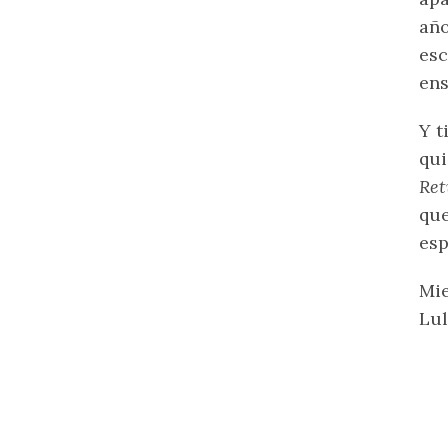
año
es
ens
Y t
qui
Ret
que
esp
Mie
Lul