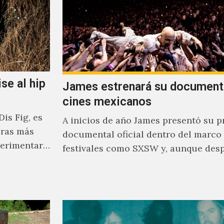
se al hip
James estrenará su document
cines mexicanos
is Fig, es
A inicios de año James presentó su p
oras más
documental oficial dentro del marco
perimentar
festivales como SXSW y, aunque des
parecía un poco incierto su…