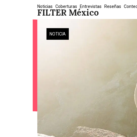
Skip
Noticias
Coberturas
Entrevistas
Reseñas
Conte
FILTER México
to
content
NOTICIA