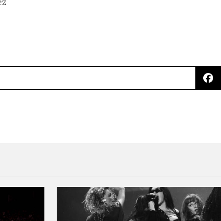
ez
AP Rocky lanzarán canciones inspiradas en Game Of