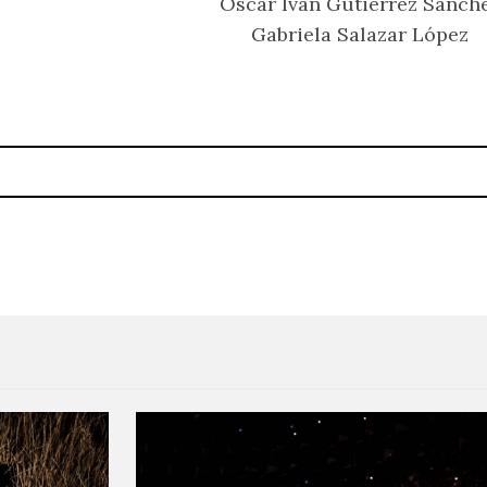
Oscar Ivan Gutiérrez Sánch
Gabriela Salazar López
cesos históricos en Ceremonia
Rosalía, The National y A$