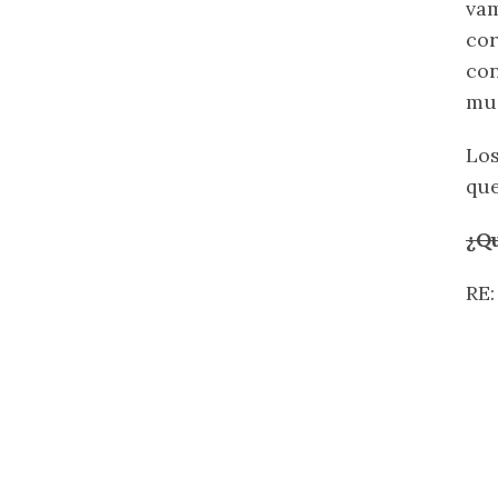
vam
cor
con
mue
Los
que
¿Qu
RE: