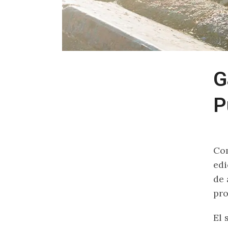
G
P
Com
edi
de 
pr
El 