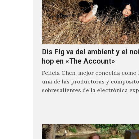
Dis Fig va del ambient y el noi
hop en «The Account»
Felicia Chen, mejor conocida como D
una de las productoras y composit
sobresalientes de la electrónica ex
al abordar distintos estilos que…