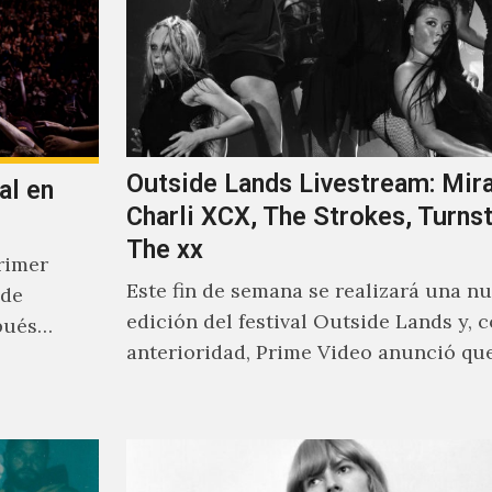
Outside Lands Livestream: Mira
al en
Charli XCX, The Strokes, Turnst
The xx
rimer
Este fin de semana se realizará una n
 de
edición del festival Outside Lands y, 
pués
anterioridad, Prime Video anunció que
los encargados de transmitir…