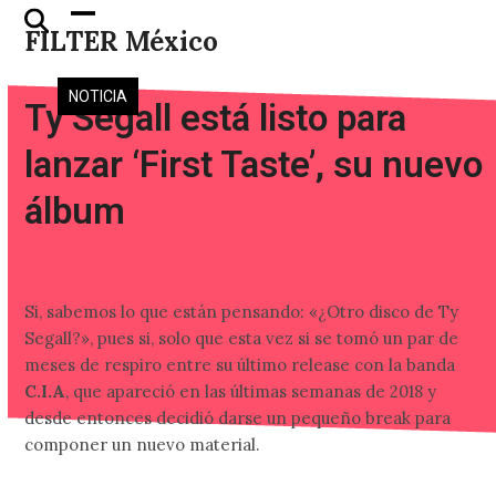
Skip
Open
Close
FILTER México
to
mobile
mobile
content
menu
menu
NOTICIA
Ty Segall está listo para
lanzar ‘First Taste’, su nuevo
álbum
Si, sabemos lo que están pensando: «¿Otro disco de Ty
Segall?», pues si, solo que esta vez si se tomó un par de
meses de respiro entre su último release con la banda
C.I.A
, que apareció en las últimas semanas de 2018 y
desde entonces decidió darse un pequeño break para
componer un nuevo material.