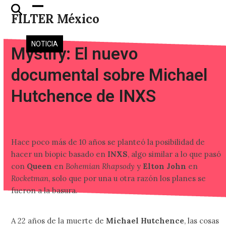
Skip
Open
Close
FILTER México
to
mobile
mobile
content
menu
menu
NOTICIA
Mystify: El nuevo
documental sobre Michael
Hutchence de INXS
Hace poco más de 10 años se planteó la posibilidad de
hacer un biopic basado en
INXS
, algo similar a lo que pasó
con
Queen
en
Bohemian Rhapsody
y
Elton John
en
Rocketman
, solo que por una u otra razón los planes se
fueron a la basura.
A 22 años de la muerte de
Michael Hutchence
, las cosas