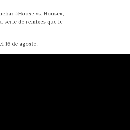
uchar «House vs. House»,
a serie de remixes que le
el 16 de agosto.