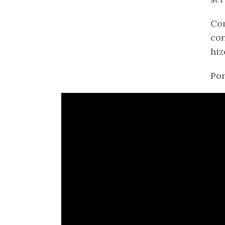
Com
con
hiz
Por