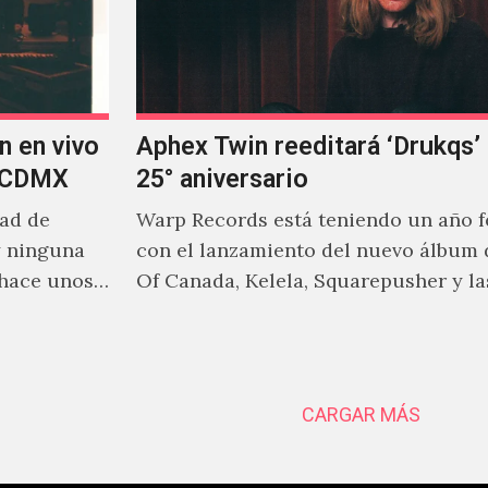
n en vivo
Aphex Twin reeditará ‘Drukqs’
n CDMX
25° aniversario
dad de
Warp Records está teniendo un año 
y ninguna
con el lanzamiento del nuevo álbum 
 hace unos
Of Canada, Kelela, Squarepusher y la
reediciones que poco a…
CARGAR MÁS