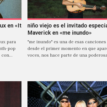
x en «It
niño viejo es el invitado especi
Maverick en «me inundo»
ux para
"me inundo" es una de esas canciones
nth-pop
desde el primer momento en que apar
o con
voces, nos hace parte de una poderos
narrativa emocional…