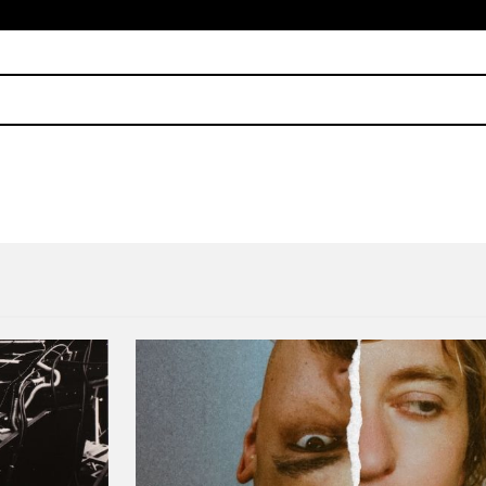
ió de elegancia y energía la #SemanaIR
El soundtrack de la tercera