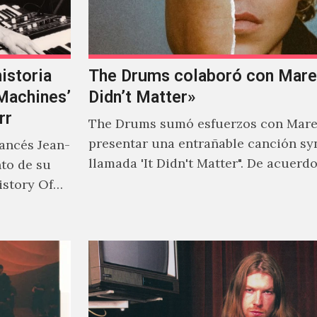
istoria
The Drums colaboró con Mareu
‘Machines’
Didn’t Matter»
rr
The Drums sumó esfuerzos con Mare
presentar una entrañable canción sy
rancés Jean-
llamada 'It Didn't Matter". De acuerd
nto de su
Jonny Pierce, esta es el primer…
istory Of