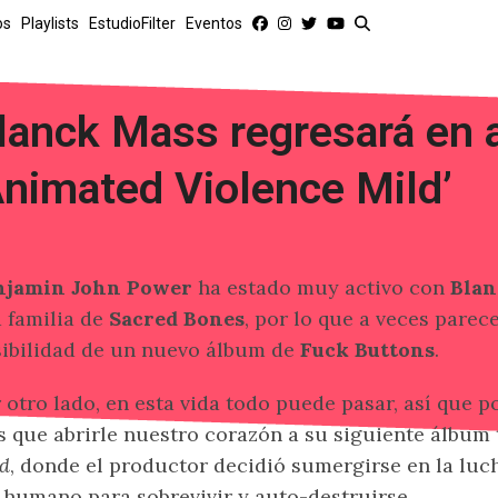
os
Playlists
EstudioFilter
Eventos
lanck Mass regresará en 
Animated Violence Mild’
njamin John Power
ha estado muy activo con
Blan
a familia de
Sacred Bones
, por lo que a veces parec
ibilidad de un nuevo álbum de
Fuck Buttons
.
 otro lado, en esta vida todo puede pasar, así que
 que abrirle nuestro corazón a su siguiente álbum
d
, donde el productor decidió sumergirse en la luc
 humano para sobrevivir y auto-destruirse.