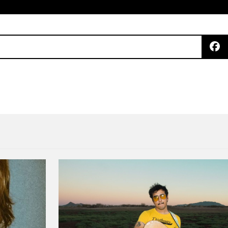
 temporada de «Stranger Things» ya viene en camin