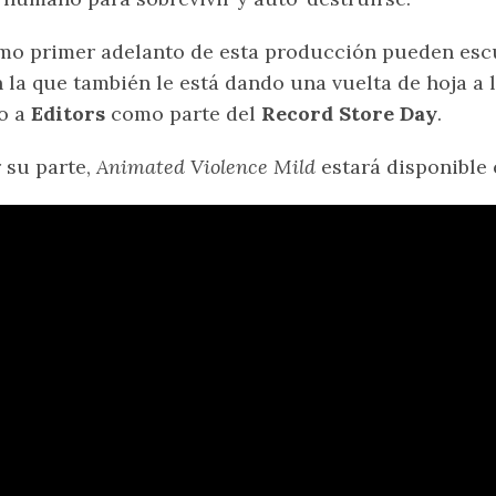
o primer adelanto de esta producción pueden esc
 la que también le está dando una vuelta de hoja a l
o a
Editors
como parte del
Record Store Day
.
 su parte,
Animated Violence Mild
estará disponible 