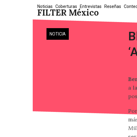
Skip
Noticias
Coberturas
Entrevistas
Reseñas
Conte
FILTER México
to
content
B
NOTICIA
‘
Be
a l
pos
Por
más
Mil
ser